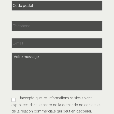
T
é
l
é
E
p
-
h
m
o
a
n
M
i
e
e
l
*
s
*
s
a
g
e
*
R
J’accepte que les informations saisies soient
G
exploitées dans le cadre de la demande de contact et
P
D
de la relation commerciale qui peut en découler.