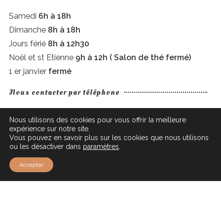
Samedi
6h à 18h
Dimanche
8h à 18h
Jours férié
8h à 12h30
Noël et st Etienne
9h à 12h ( Salon de thé fermé)
1 er janvier
fermé
Nous contacter par téléphone
03 88 50 41 73
Nous utilisons des cookies pour vous offrir la meilleure
expérience sur notre site.
BOULANGERIE – PÂTISSERIE - TRAITEUR
Vous pouvez en savoir plus sur les cookies que nous utilisons
ou les désactiver dans
paramètres
.
104 RUE DU GÉNÉRAL DE GAULLE – BP 69 -
67560 ROSHEIM
Accepter